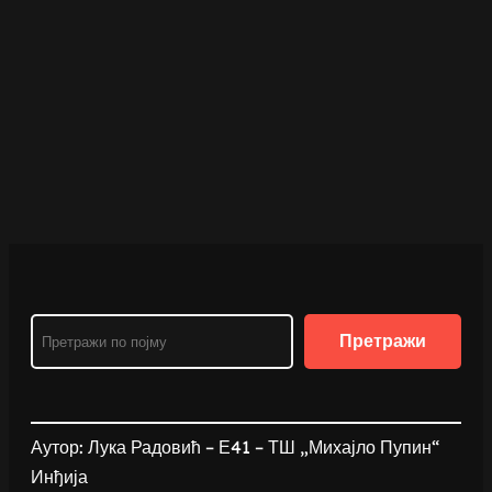
Search
Претражи
Аутор: Лука Радовић – Е41 – ТШ „Михајло Пупин“
Инђија