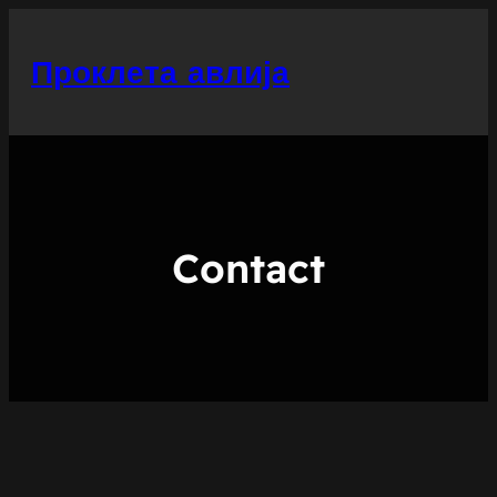
Скочи
на
Проклета авлија
садржај
Contact